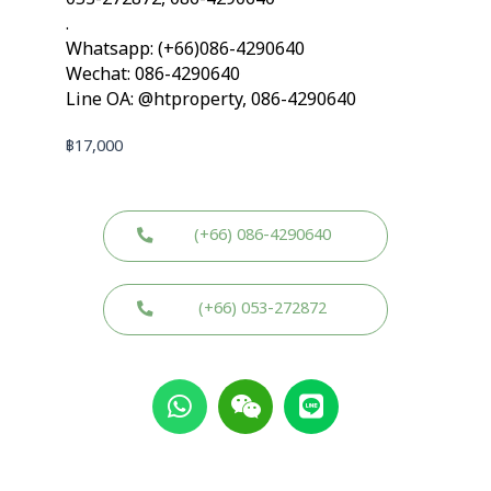
.
Whatsapp: (+66)086-4290640
Wechat: 086-4290640
Line OA: @htproperty, 086-4290640
฿
17,000
(+66) 086-4290640
(+66) 053-272872
W
W
L
h
e
i
a
i
n
t
x
e
s
i