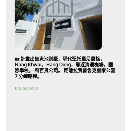
🏡 計畫出售泳池別墅，現代聖托里尼風格，
Nong Khwai，Hang Dong，靠近清邁機場，國
際學校。 和百貨公司。 距離拉賈普魯克皇家公園
7 分鐘路程。
฿
13,500,000