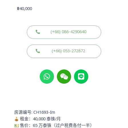
฿
40,000
(+66) 086-4290640
(+66) 053-272872
W
W
L
h
e
i
a
i
n
t
x
e
s
i
a
n
p
房源编号: CH1693-Im
p
租金：40,000 泰铢/月
售价：65 万泰铢（过户税费各付一半）