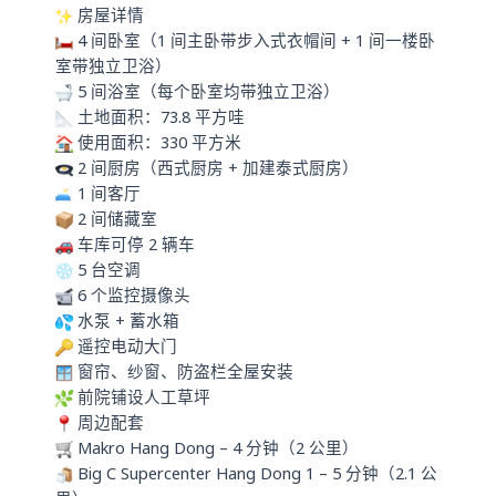
房屋详情
4 间卧室（1 间主卧带步入式衣帽间 + 1 间一楼卧
室带独立卫浴）
5 间浴室（每个卧室均带独立卫浴）
土地面积：73.8 平方哇
使用面积：330 平方米
2 间厨房（西式厨房 + 加建泰式厨房）
1 间客厅
2 间储藏室
车库可停 2 辆车
5 台空调
6 个监控摄像头
水泵 + 蓄水箱
遥控电动大门
窗帘、纱窗、防盗栏全屋安装
前院铺设人工草坪
周边配套
Makro Hang Dong – 4 分钟（2 公里）
Big C Supercenter Hang Dong 1 – 5 分钟（2.1 公