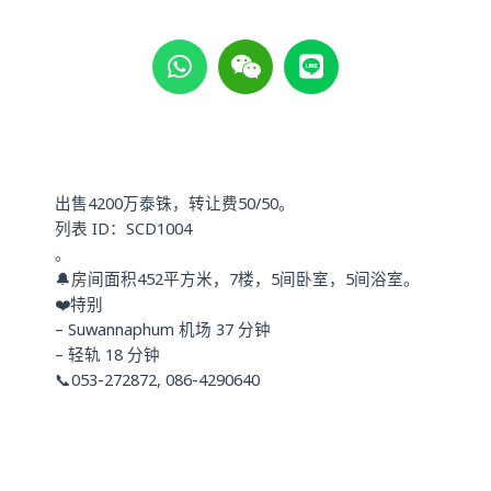
W
W
L
h
e
i
a
i
n
t
x
e
s
i
a
n
p
出售4200万泰铢，转让费50/50。
p
列表 ID：SCD1004
。
🔔房间面积452平方米，7楼，5间卧室，5间浴室。
❤️特别
– Suwannaphum 机场 37 分钟
– 轻轨 18 分钟
📞053-272872, 086-4290640