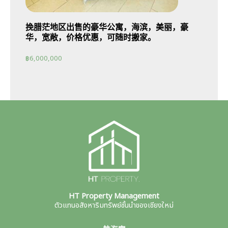
挽腊茫地区出售的豪华公寓，海滨，美丽，豪
华，宽敞，价格优惠，可随时搬家。
฿
6,000,000
HT Property Management
ตัวแทนอสังหาริมทรัพย์ชั้นนำของเชียงใหม่