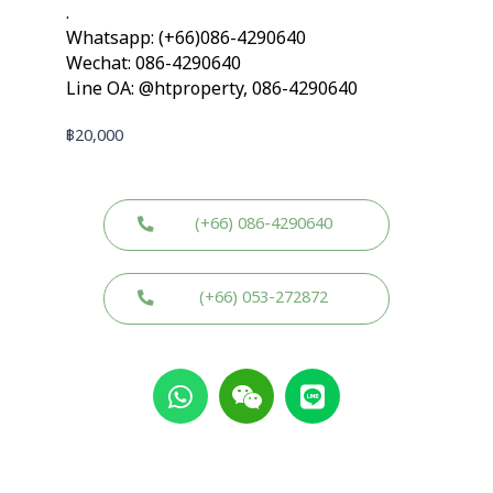
.
Whatsapp: (+66)086-4290640
Wechat: 086-4290640
Line OA: @htproperty, 086-4290640
฿
20,000
(+66) 086-4290640
(+66) 053-272872
W
W
L
h
e
i
a
i
n
t
x
e
s
i