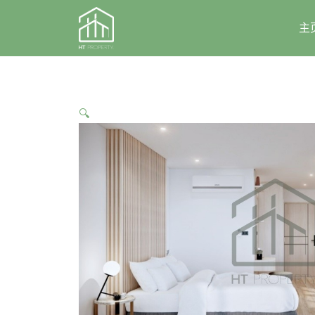
Skip
to
主
content
🔍