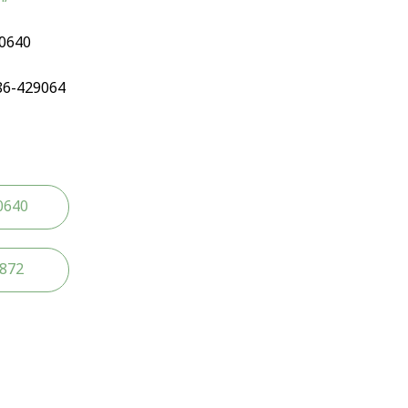
90640
86-429064
0640
2872