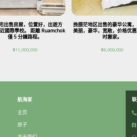
 豪宅出售房屋，位置好，出遊方
挽腊茫地区出售的豪华公寓，
近國際學校。 距離 Ruamchok
美丽，豪华，宽敞，价格优惠
僅 5 分鐘路程。
时搬家。
฿
11,000,000
฿
6,000,000
航海家
联
主页
房子