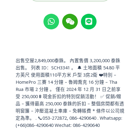
W
W
L
h
e
i
a
i
n
t
x
e
s
i
a
n
p
出售空屋2,849,000泰銖。 內置售價 3,200,000 泰銖
p
出售。 列表 ID：SCH3341 。 🔔 土地面積 54.80 平
方英尺 使用面積110平方米 戶型 3房2衛 ❤️特別 –
HomePro 三賽 14 分鐘 – 魯姆喬克 16 分鐘 – Tha
Rua 市場 2 分鐘 。 僅在 2024 年 12 月 31 日之前享
受 250,000 ฿ 現金折扣的特別促銷活動！ ✅ 促銷/贈
品 – 獲得最高 250,000 泰銖的折扣 – 整個房間都有透
明窗簾 – 沖壓混凝土車庫 – 免轉賬費 * 條件以公司規
定為準。 . 📞053-272872, 086-4290640 . Whatsapp:
(+66)086-4290640 Wechat: 086-4290640