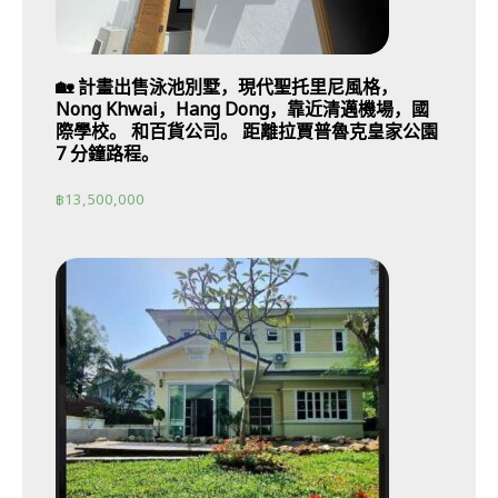
🏡 計畫出售泳池別墅，現代聖托里尼風格，
Nong Khwai，Hang Dong，靠近清邁機場，國
際學校。 和百貨公司。 距離拉賈普魯克皇家公園
7 分鐘路程。
฿
13,500,000