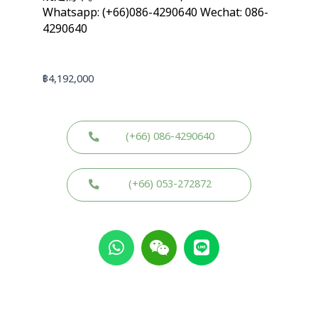
Whatsapp: (+66)086-4290640 Wechat: 086-
4290640
฿
4,192,000
(+66) 086-4290640
(+66) 053-272872
W
W
L
h
e
i
a
i
n
t
x
e
s
i
a
n