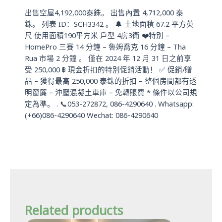
p
出售空屋4,192,000泰銖。 出售內置 4,712,000 泰
p
銖。 列表 ID：SCH3342 。 🔔 土地面積 67.2 平方英
尺 使用面積190平方米 戶型 4房3衛 ❤️特別 –
HomePro 三賽 14 分鐘 – 魯姆喬克 16 分鐘 – Tha
Rua 市場 2 分鐘 。 僅在 2024 年 12 月 31 日之前享
受 250,000 ฿ 現金折扣的特別促銷活動！ ✅ 促銷/贈
品 – 獲得最高 250,000 泰銖的折扣 – 整個房間都有透
明窗簾 – 沖壓混凝土車庫 – 免轉賬費 * 條件以公司規
定為準。 . 📞053-272872, 086-4290640 . Whatsapp:
(+66)086-4290640 Wechat: 086-4290640
Related products