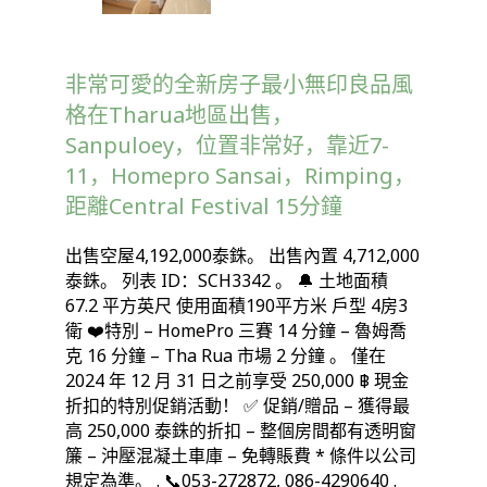
非常可愛的全新房子最小無印良品風
格在Tharua地區出售，
Sanpuloey，位置非常好，靠近7-
11，Homepro Sansai，Rimping，
距離Central Festival 15分鐘
出售空屋4,192,000泰銖。 出售內置 4,712,000
泰銖。 列表 ID：SCH3342 。 🔔 土地面積
67.2 平方英尺 使用面積190平方米 戶型 4房3
衛 ❤️特別 – HomePro 三賽 14 分鐘 – 魯姆喬
克 16 分鐘 – Tha Rua 市場 2 分鐘 。 僅在
2024 年 12 月 31 日之前享受 250,000 ฿ 現金
折扣的特別促銷活動！ ✅ 促銷/贈品 – 獲得最
高 250,000 泰銖的折扣 – 整個房間都有透明窗
簾 – 沖壓混凝土車庫 – 免轉賬費 * 條件以公司
規定為準。 . 📞053-272872, 086-4290640 .