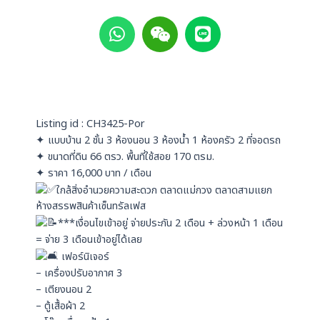
W
W
L
h
e
i
a
i
n
t
x
e
s
i
a
n
p
Listing id : CH3425-Por
p
✦ แบบบ้าน 2 ชั้น 3 ห้องนอน 3 ห้องน้ำ 1 ห้องครัว 2 ที่จอดรถ
✦ ขนาดที่ดิน 66 ตรว. พื้นที่ใช้สอย 170 ตรม.
✦ ราคา 16,000 บาท / เดือน
ใกล้สิ่งอำนวยความสะดวก ตลาดแม่กวง ตลาดสามแยก
ห้างสรรพสินค้าเซ็นทรัลเฟส
***เงื่อนไขเข้าอยู่ จ่ายประกัน 2 เดือน + ล่วงหน้า 1 เดือน
= จ่าย 3 เดือนเข้าอยู่ได้เลย
เฟอร์นิเจอร์
– เครื่องปรับอากาศ 3
– เตียงนอน 2
– ตู้เสื้อผ้า 2