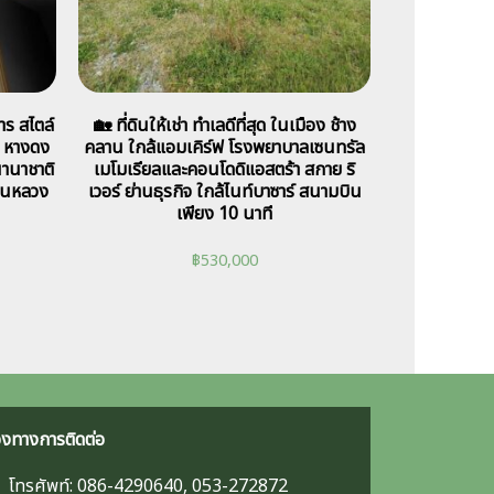
าร สไตล์
🏡 ที่ดินให้เช่า ทำเลดีที่สุด ในเมือง ช้าง
 หางดง
คลาน ใกล้แอมเคิร์ฟ โรงพยาบาลเซนทรัล
นานาชาติ
เมโมเรียลและคอนโดดิแอสตร้า สกาย ริ
ยานหลวง
เวอร์ ย่านธุรกิจ ใกล้ไนท์บาซาร์ สนามบิน
เพียง 10 นาที
฿
530,000
องทางการติดต่อ
โทรศัพท์: 086-4290640, 053-272872