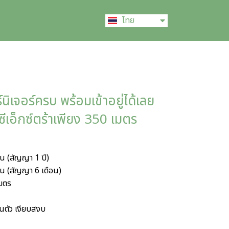
English
ไทย
中文 (中国)
นิเจอร์ครบ พร้อมเข้าอยู่ได้เลย
กซีเอ็กซ์ตร้าเพียง 350 เมตร
อน (สัญญา 1 ปี)
อน (สัญญา 6 เดือน)
เมตร
่วนตัว เงียบสงบ