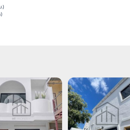
.)
ร)