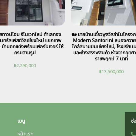
ยทาวน์โฮม รีโนเวทใหม่ ทำเลทอง
🏡 ขายบ้านเดี่ยวพูลวิลล่าในโครงก
ซ็นทรัลเฟสติวัลเชียงใหม่ แยกเทพ
Modern Santorini หนองควาย
บ้านตกแต่งพร้อมเฟอร์นิเจอร์ ให้
ใกล้สนามบินเชียงใหม่, โรงเรียน
ครบตามรูป
เเละห้างสรรพสินค้า ห่างจากอุท
ราชพฤกษ์ 7 นาที
฿
2,290,000
฿
13,500,000
เมนู
ช่
หน้าแรก