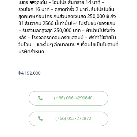
เมตร ❤️จุดเด่น – โฮมโปร สันทราย 14 นาที –
รวมโชค 16 นาที – ตลาดท่ารั้ว 2 นาที . รับโปรโมชั่น
สุดพิเศษก่อนใคร กับส่วนลดเงินสด 250,000 ฿ ถึง
31 ธันวาคม 2566 นี้เท่านั้น! ✅ โปรโมชั่น/ของแถม
– รับส่วนลดสูงสุด 250,000 บาท – ผ้าม่านโปร่งทั้ง
หลัง – โรงจอดรถคอนกรีตแสตมป์ – ฟรีค่าใช้จ่ายใน
วันโอน – และอื่นๆ อีกมากมาย * เงื่อนไขเป็นไปตามที่
บริษัทกำหนด
฿
4,192,000
(+66) 086-4290640
(+66) 053-272872
W
W
L