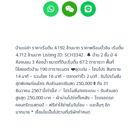
h
e
i
a
i
n
t
x
e
s
i
a
n
p
บ้านเปล่า ราคาเริ่มต้น 4.192 ล้านบาท ราคาพร้อมบิ้วอิน เริ่มต้่น
p
4.712 ล้านบาท Listing ID: SCH3342 . 🔔 บ้าน 2 ชั้น มี 4
ห้องนอน 3 ห้องน้ำ ขนาดที่ดินเริ่มต้่น 67.2 ตารางวา พื้นที่
ใช้สอยตัวบ้าน 190 ตารางเมตร ❤️จุดเด่น – โฮมโปร สันทราย
14 นาที – รวมโชค 16 นาที – ตลาดท่ารั้ว 2 นาที . รับโปรโมชั่น
สุดพิเศษก่อนใคร กับส่วนลดเงินสด 250,000 ฿ ถึง 31
ธันวาคม 2567 นี้เท่านั้น! ✅ โปรโมชั่น/ของแถม – รับส่วนลด
สูงสุด 250,000 บาท – ผ้าม่านโปร่งทั้งหลัง – โรงจอดรถ
คอนกรีตแสตมป์ – ฟรีค่าใช้จ่ายในวันโอน – และอื่นๆ อีก
มากมาย * เงื่อนไขเป็นไปตามที่บริษัทกำหนด