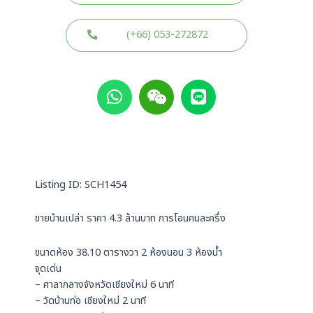
(+66) 053-272872
W
W
L
h
e
i
a
i
n
t
x
e
s
i
a
n
p
Listing ID: SCH1454
p
ขายบ้านเปล่า ราคา 4.3 ล้านบาท การโอนคนละครึ่ง
ขนาดห้อง 38.10 ตารางวา 2 ห้องนอน 3 ห้องน้ำ
จุดเด่น
– ศาลากลางจังหวัดเชียงใหม่ 6 นาที
– วัดบ้านท่อ เชียงใหม่ 2 นาที