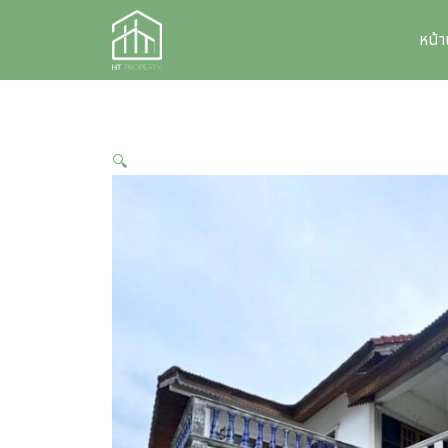
Skip
to
หน้
content
🔍