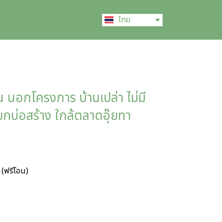
English
ไทย
中文 (中国)
้น นอกโครงการ บ้านเปล่า ไม่มี
แยกบ่อสร้าง ใกล้ตลาดอุ๊ยทา
 (ฟรีโอน)