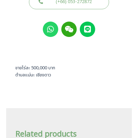
(+66) 053-272872
W
W
L
h
e
i
a
i
n
t
x
e
s
i
a
n
p
ขายไร่ละ 500,000 บาท
p
ตำบลแม่นะ เชียงดาว
Related products