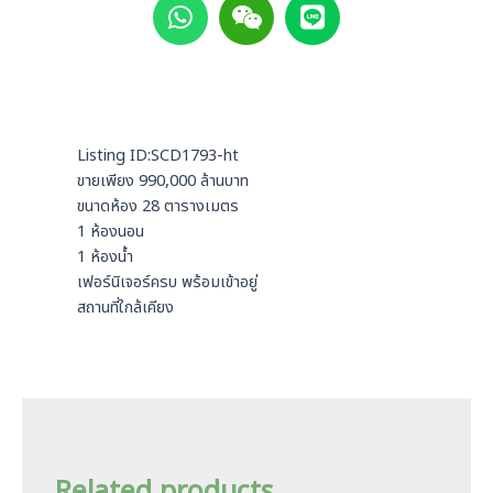
h
e
i
a
i
n
t
x
e
s
i
a
n
p
Listing ID:SCD1793-ht
p
ขายเพียง 990,000 ล้านบาท
ขนาดห้อง 28 ตารางเมตร
1 ห้องนอน
1 ห้องน้ำ
เฟอร์นิเจอร์ครบ พร้อมเข้าอยู่
สถานที่ใกล้เคียง
Related products