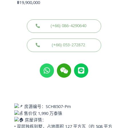
฿
19,900,000
(+66) 086-4290640
(+66) 053-272872
W
W
L
h
e
i
a
i
n
t
x
e
s
i
a
n
p
房源编号：SCH8507-Pm
p
售价仅 1,990 万泰铢
房屋详情：
• 双层独栋别墅，占地面积 127 平方瓦（约 508 平方