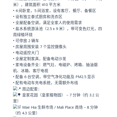
米），建筑面积 410 平方米
• 4 间卧室，5 间浴室，设有客厅、餐厅、备餐区
• 设有独立泰式厨房和洗衣区
• 全屋配备空调，满足全家人的使用需求
• 盐水系统游泳池（2.5 x 9 米），带可变色灯光，四
周绿植环绕
• 可停放 2 辆车
• 房屋周围安装 7 个监控摄像头
• 电动遥控大门
• 全屋定制家具，配备电动沙发
• 家电设备齐全：燃气灶、电磁炉、烤箱、抽油烟
机、冰箱、客厅电视
• 配备 6 台空调，带空气净化功能及 PM2.5 显示
• 配有电动车充电系统，无需额外布线
周边配套：
皇家花园（皇家植物园） – 7 分钟（约 3.2 公
里）
Mae Hia 生鲜市场 / Mali Place 商场 – 8 分钟
（约 4.3 公里）