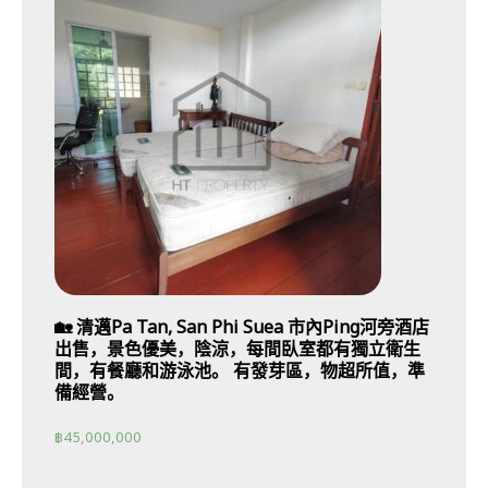
🏡 清邁Pa Tan, San Phi Suea 市內Ping河旁酒店
出售，景色優美，陰涼，每間臥室都有獨立衛生
間，有餐廳和游泳池。 有發芽區，物超所值，準
備經營。
฿
45,000,000