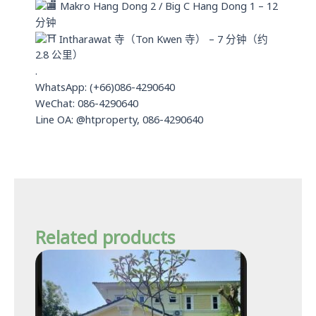
Makro Hang Dong 2 / Big C Hang Dong 1 – 12
分钟
Intharawat 寺（Ton Kwen 寺） – 7 分钟（约
2.8 公里）
.
WhatsApp: (+66)086-4290640
WeChat: 086-4290640
Line OA: @htproperty, 086-4290640
Related products