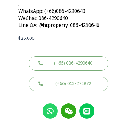
.
WhatsApp: (+66)086-4290640
WeChat: 086-4290640
Line OA: @htproperty, 086-4290640
฿
25,000
(+66) 086-4290640
(+66) 053-272872
W
W
L
h
e
i
a
i
n
t
x
e
s
i