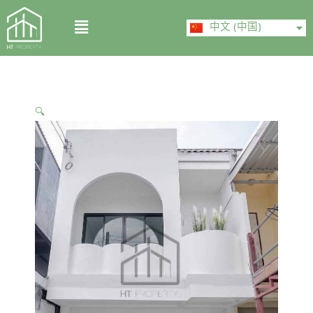
Skip
ไทย
Menu
to
中文 (中国)
English
content
🔍