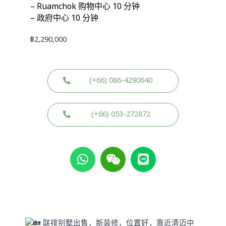
– Ruamchok 购物中心 10 分钟
– 政府中心 10 分钟
฿
2,290,000
(+66) 086-4290640
(+66) 053-272872
W
W
L
h
e
i
a
i
n
t
x
e
s
i
a
n
p
联排别墅出售，新装修，位置好，靠近清迈中