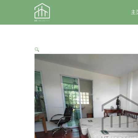
Skip
to
主
content
🔍