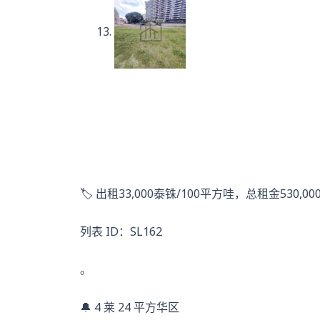
🏷️ 出租33,000泰铢/100平方哇，总租金530,0
列表 ID：SL162
。
🔔 4 莱 24 平方华区