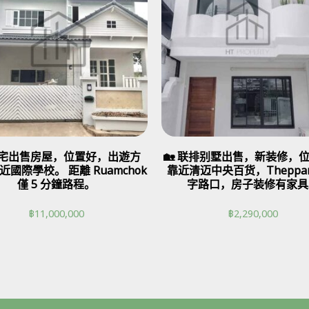
 豪宅出售房屋，位置好，出遊方
🏡 联排别墅出售，新装修，
近國際學校。 距離 Ruamchok
靠近清迈中央百货，Theppan
僅 5 分鐘路程。
字路口，房子装修有家具
฿
11,000,000
฿
2,290,000