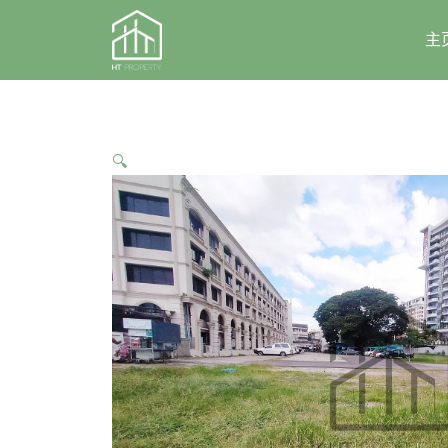
Skip
to
主
content
🔍