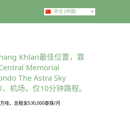
ไทย
中文 (中国)
English
hang Khlan最佳位置，靠
entral Memorial
ondo The Astra Sky
夜市、机场，仅10分钟路程。
00平方哇，总租金530,000泰铢/月