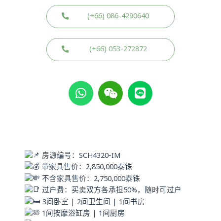
(+66) 086-4290640
(+66) 053-272872
W
W
L
h
e
i
a
i
n
t
x
e
s
i
a
n
p
房源编号：SCH4320-IM
p
带家具售价：2,850,000泰铢
不含家具售价：2,750,000泰铢
过户费：买卖双方各承担50%，随时可过户
3间卧室 | 2间卫生间 | 1间书房
1间按摩浴缸房 | 1间厨房