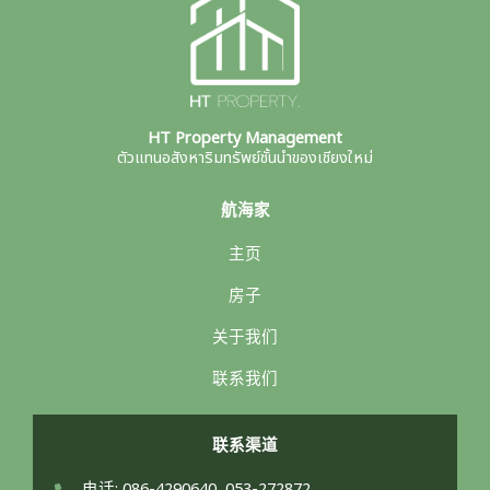
HT Property Management
ตัวแทนอสังหาริมทรัพย์ชั้นนำของเชียงใหม่
航海家
主页
房子
关于我们
联系我们
联系渠道
电话: 086-4290640, 053-272872