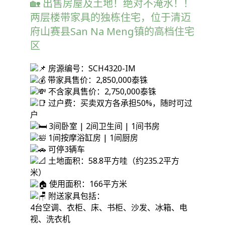
🏡 出售房屋及土地！绝对不淹水！！
两层楼带家具的独栋住宅，位于清迈
府山赛县San Na Meng镇的高档住宅
区
房源编号：SCH4320-IM
带家具售价：2,850,000泰铢
不含家具售价：2,750,000泰铢
过户费：买卖双方各承担50%，随时可过
户
3间卧室 | 2间卫生间 | 1间书房
1间按摩浴缸房 | 1间厨房
可停3辆车
土地面积：58.8平方哇（约235.2平方
米）
使用面积：166平方米
附送家具包括：
4台空调、衣柜、床、书柜、沙发、冰箱、电
视、洗衣机