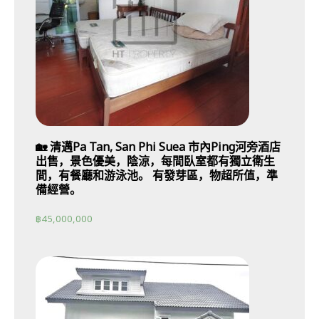
🏡 清邁Pa Tan, San Phi Suea 市內Ping河旁酒店
出售，景色優美，陰涼，每間臥室都有獨立衛生
間，有餐廳和游泳池。 有發芽區，物超所值，準
備經營。
฿
45,000,000