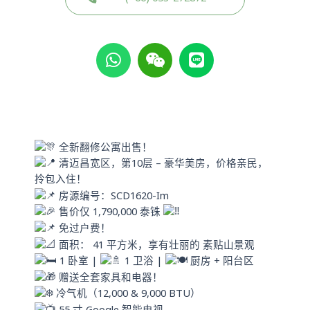
W
W
L
h
e
i
a
i
n
t
x
e
s
i
a
n
p
全新翻修公寓出售！
p
清迈昌宽区，第10层 – 豪华美房，价格亲民，
拎包入住！
房源编号：SCD1620-Im
售价仅 1,790,000 泰铢
免过户费！
面积： 41 平方米，享有壮丽的 素贴山景观
1 卧室 |
1 卫浴 |
厨房 + 阳台区
赠送全套家具和电器！
冷气机（12,000 & 9,000 BTU）