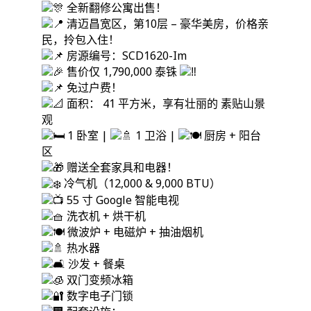
全新翻修公寓出售！
清迈昌宽区，第10层 – 豪华美房，价格亲
民，拎包入住！
房源编号：SCD1620-Im
售价仅 1,790,000 泰铢
免过户费！
面积： 41 平方米，享有壮丽的 素贴山景
观
1 卧室 |
1 卫浴 |
厨房 + 阳台
区
赠送全套家具和电器！
冷气机（12,000 & 9,000 BTU）
55 寸 Google 智能电视
洗衣机 + 烘干机
微波炉 + 电磁炉 + 抽油烟机
热水器
沙发 + 餐桌
双门变频冰箱
数字电子门锁