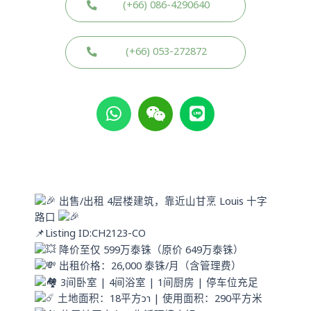
(+66) 086-4290640
(+66) 053-272872
W
W
L
h
e
i
a
i
n
t
x
e
s
i
a
n
p
出售/出租 4层楼建筑，靠近山甘烹 Louis 十字
p
路口
📌
Listing ID:CH2123-CO
降价至仅 599万泰铢（原价 649万泰铢）
出租价格：26,000 泰铢/月（含管理费）
3间卧室 | 4间浴室 | 1间厨房 | 停车位充足
土地面积：18平方วา | 使用面积：290平方米