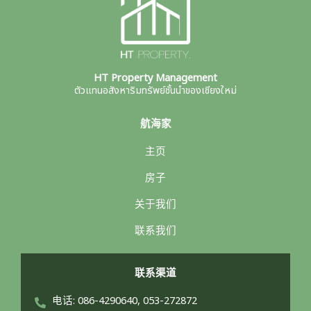
HT Property Management
ตัวแทนอสังหาริมทรัพย์ชั้นนำของเชียงใหม่
航海家
主页
房子
关于我们
联系我们
联系渠道
电话: 086-4290640, 053-272872