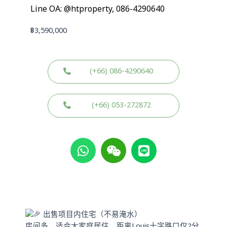
Line OA: @htproperty, 086-4290640
฿
3,590,000
(+66) 086-4290640
(+66) 053-272872
W
W
L
h
e
i
a
i
n
t
x
e
s
i
a
n
p
出售项目内住宅（不易淹水）
p
房间多，适合大家庭居住，距离Louis十字路口仅2分