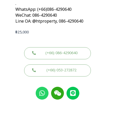
.
WhatsApp: (+66)086-4290640
WeChat: 086-4290640
Line OA: @htproperty, 086-4290640
฿
25,000
(+66) 086-4290640
(+66) 053-272872
W
W
L
h
e
i
a
i
n
t
x
e
s
i