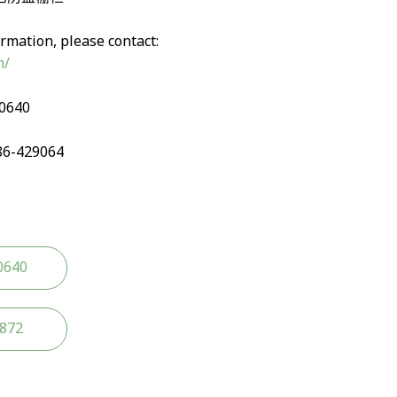
rmation, please contact:
m/
90640
86-429064
0640
2872