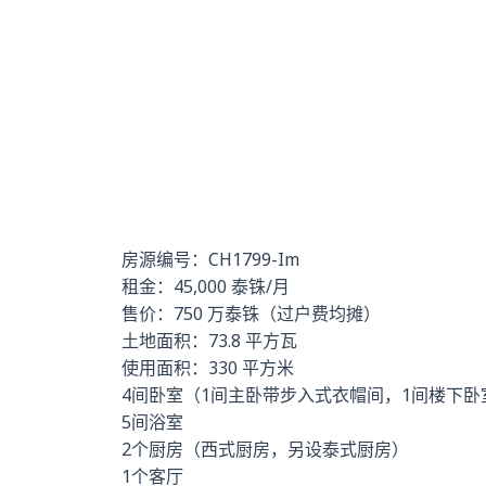
房源编号：CH1799-Im
租金：45,000 泰铢/月
售价：750 万泰铢（过户费均摊）
土地面积：73.8 平方瓦
使用面积：330 平方米
4间卧室（1间主卧带步入式衣帽间，1间楼下
5间浴室
2个厨房（西式厨房，另设泰式厨房）
1个客厅