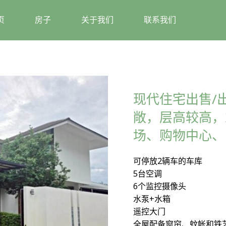
页
房子
关于我们
联系我们
现代住宅出售/
敞，层高较高，
场、购物中心、
可停放2辆车的车库
5台空调
6个监控摄像头
水泵+水箱
遥控大门
全屋配备窗帘、蚊帐和铁