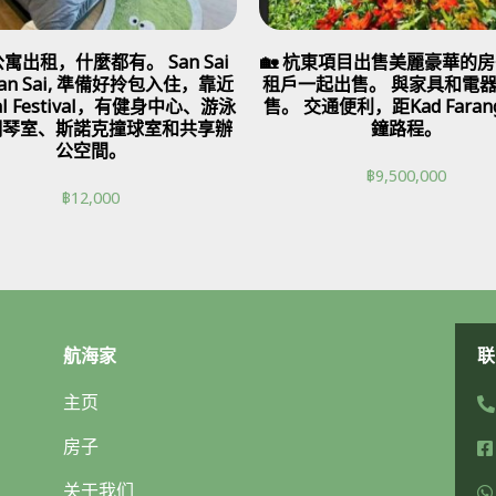
寓出租，什麼都有。 San Sai
🏡 杭東項目出售美麗豪華的房
 San Sai, 準備好拎包入住，靠近
租戶一起出售。 與家具和電
ral Festival，有健身中心、游泳
售。 交通便利，距Kad Fara
鋼琴室、斯諾克撞球室和共享辦
鐘路程。
公空間。
฿
9,500,000
฿
12,000
航海家
联
主页
房子
关于我们