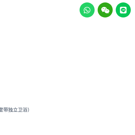
h
e
i
a
i
n
t
x
e
s
i
a
n
p
p
卧室带独立卫浴）