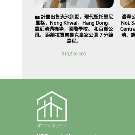
🏡 計畫出售泳池別墅，現代聖托里尼
豪華公
風格，Nong Khwai，Hang Dong，
Noi,
靠近清邁機場，國際學校。 和百貨公
Cent
司。 距離拉賈普魯克皇家公園 7 分鐘
池、
路程。
฿
13,500,000