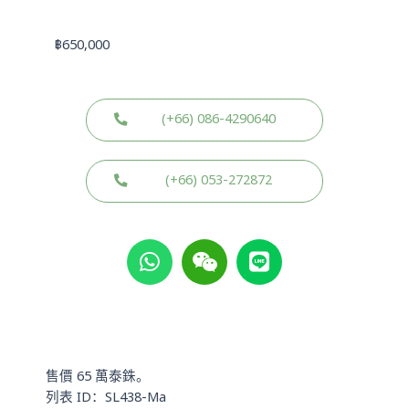
฿
650,000
(+66) 086-4290640
(+66) 053-272872
W
W
L
h
e
i
a
i
n
t
x
e
s
i
a
n
p
售價 65 萬泰銖。
p
列表 ID：SL438-Ma