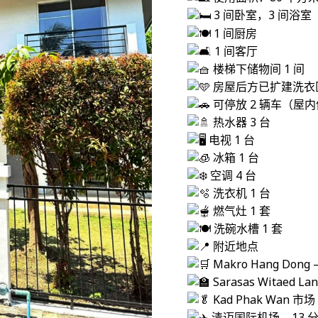
3 间卧室，3 间浴室
1 间厨房
1 间客厅
楼梯下储物间 1 间
房屋后方已扩建洗衣
可停放 2 辆车（屋
热水器 3 台
电视 1 台
冰箱 1 台
空调 4 台
洗衣机 1 台
燃气灶 1 套
洗碗水槽 1 套
附近地点
Makro Hang Dong
Sarasas Witaed L
Kad Phak Wan 市场