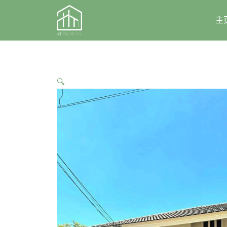
Skip
to
主
content
🔍