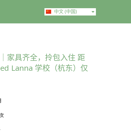
ไทย
中文 (中国)
English
｜家具齐全，拎包入住 距
itaed Lanna 学校（杭东）仅
月
次
米