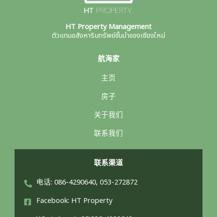
HT Property Management
ตัวแทนอสังหาริมทรัพย์ชั้นนำของเชียงใหม่
航海家
主页
房子
关于我们
联系我们
联系渠道
电话: 086-4290640, 053-272872
Facebook: HT Property