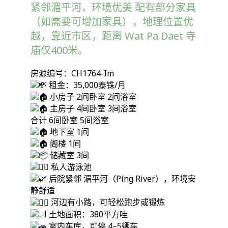
紧邻湄平河，环境优美 配有部分家具
（如需要可增加家具），地理位置优
越，靠近市区，距离 Wat Pa Daet 寺
庙仅400米。
房源编号：CH1764-Im
租金：35,000泰铢/月
小房子 2间卧室 2间浴室
主房子 4间卧室 3间浴室
合计 6间卧室 5间浴室
地下室 1间
阁楼 1间
储藏室 3间
私人游泳池
后院紧邻 湄平河（Ping River），环境安
静舒适
河边有小路，可轻松跑步或锻炼
土地面积：380平方哇
室内车库，可停 4–5辆车