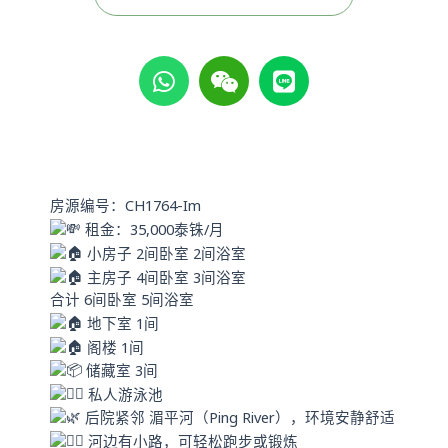
W
W
L
h
e
i
a
i
n
t
x
e
s
i
a
n
p
房源编号：CH1764-Im
p
租金：35,000泰铢/月
小房子 2间卧室 2间浴室
主房子 4间卧室 3间浴室
合计 6间卧室 5间浴室
地下室 1间
阁楼 1间
储藏室 3间
私人游泳池
后院紧邻 湄平河（Ping River），环境安静舒适
河边有小路，可轻松跑步或锻炼