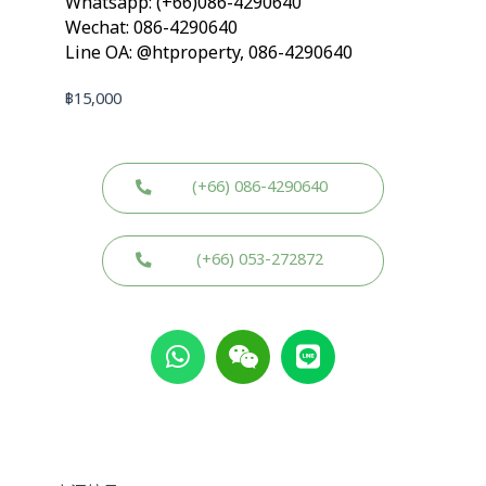
Whatsapp: (+66)086-4290640
Wechat: 086-4290640
Line OA: @htproperty, 086-4290640
฿
15,000
(+66) 086-4290640
(+66) 053-272872
W
W
L
h
e
i
a
i
n
t
x
e
s
i
a
n
p