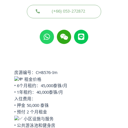
(+66) 053-272872
W
W
L
h
e
i
a
i
n
t
x
e
s
i
a
n
p
房源编号：CH8576-Im
p
租金价格
• 6个月租约：45,000泰铢/月
• 1年租约：40,000泰铢/月
入住费用：
• 押金 50,000 泰铢
• 预付 2 个月租金
小区设施与服务
• 公共游泳池和健身房