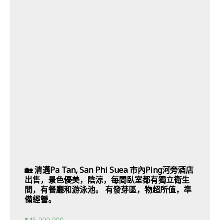
🏡 清邁Pa Tan, San Phi Suea 市內Ping河旁酒店
出售，景色優美，陰涼，每間臥室都有獨立衛生
間，有餐廳和游泳池。 有發芽區，物超所值，準
備經營。
฿
45,000,000