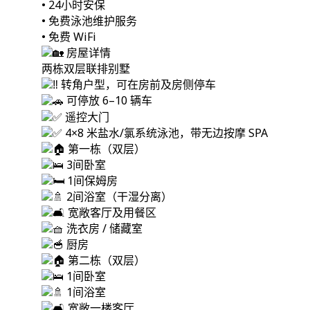
• 24小时安保
• 免费泳池维护服务
• 免费 WiFi
房屋详情
两栋双层联排别墅
转角户型，可在房前及房侧停车
可停放 6–10 辆车
遥控大门
4×8 米盐水/氯系统泳池，带无边按摩 SPA
第一栋（双层）
3间卧室
1间保姆房
2间浴室（干湿分离）
宽敞客厅及用餐区
洗衣房 / 储藏室
厨房
第二栋（双层）
1间卧室
1间浴室
宽敞一楼客厅