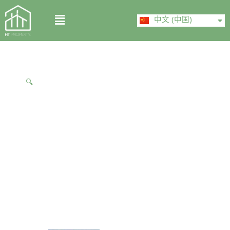
Skip
ไทย
Menu
to
中文 (中国)
English
content
🔍