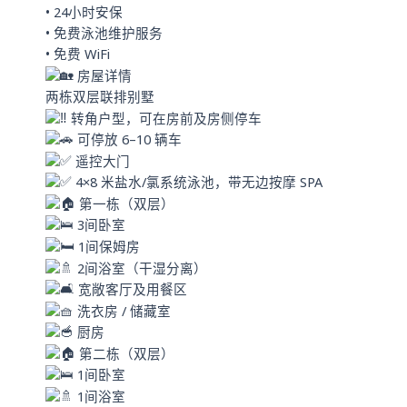
• 24小时安保
• 免费泳池维护服务
• 免费 WiFi
房屋详情
两栋双层联排别墅
转角户型，可在房前及房侧停车
可停放 6–10 辆车
遥控大门
4×8 米盐水/氯系统泳池，带无边按摩 SPA
第一栋（双层）
3间卧室
1间保姆房
2间浴室（干湿分离）
宽敞客厅及用餐区
洗衣房 / 储藏室
厨房
第二栋（双层）
1间卧室
1间浴室