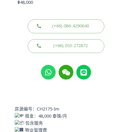
฿
48,000
(+66) 086-4290640
(+66) 053-272872
W
W
L
h
e
i
a
i
n
t
x
e
s
i
a
n
p
房源编号：CH2175-Im
p
租金：48,000 泰铢/月
包含服务
物业管理费