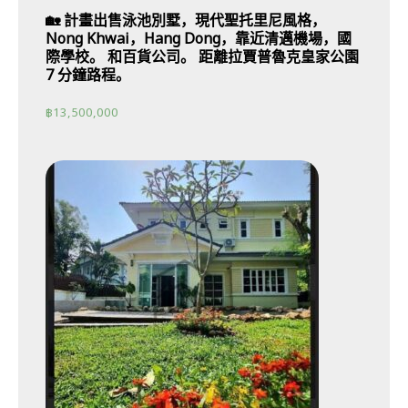
🏡 計畫出售泳池別墅，現代聖托里尼風格，
Nong Khwai，Hang Dong，靠近清邁機場，國
際學校。 和百貨公司。 距離拉賈普魯克皇家公園
7 分鐘路程。
฿
13,500,000