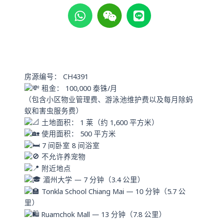
h
e
i
a
i
n
t
x
e
s
i
a
n
p
房源编号： CH4391
p
租金： 100,000 泰铢/月
（包含小区物业管理费、游泳池维护费以及每月除蚂
蚁和害虫服务费）
土地面积： 1 莱（约 1,600 平方米）
使用面积： 500 平方米
7 间卧室 8 间浴室
不允许养宠物
附近地点
湄州大学 — 7 分钟（3.4 公里）
Tonkla School Chiang Mai — 10 分钟（5.7 公
里）
Ruamchok Mall — 13 分钟（7.8 公里）