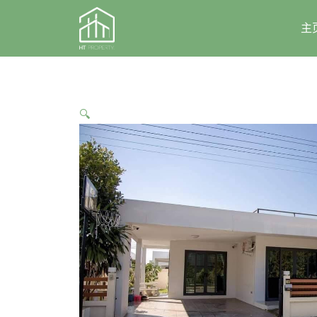
Skip
to
主
content
🔍