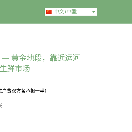
ไทย
中文 (中国)
English
 — 黄金地段，靠近运河
生鲜市场
过户费双方各承担一半）
米