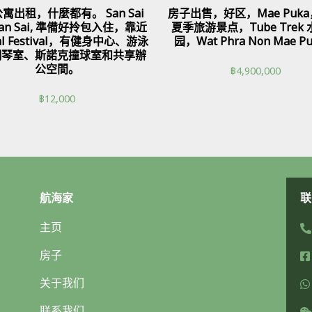
寓出租，什麼都有。 San Sai
房子出售，好区，Mae Puk
 San Sai, 準備好拎包入住，靠近
夏季旅游景点，Tube Trek
ral Festival，有健身中心、游泳
园，Wat Phra Non Mae P
鋼琴室、斯諾克撞球室和共享辦
公空間。
฿
4,900,000
฿
12,000
航海家
联
主页
房子
关于我们
联系我们