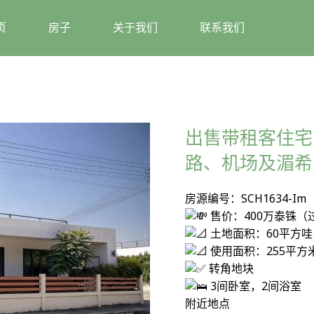
页
房子
关于我们
联系我们
出售带租客住宅
路、机场及湄希
房源编号：SCH1634-Im
售价：400万泰铢（
土地面积：60平方哇
使用面积：255平方
转角地块
3间卧室，2间浴室
附近地点