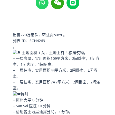
h
e
i
a
i
n
t
x
e
s
i
a
n
p
出售720万泰铢，转让费50/50。
p
列表 ID：SCH4269
。
土地面积 1 莱，土地上有 3 栋建筑物。
– 一层房屋，实用面积109平方米，2间卧室，3间浴
室，1间客厅，1间厨房。
– 一层住宅，实用面积44平方米，2间卧室，2间浴
室。
– 一层住宅，实用面积74.7平方米，2间卧室，2间浴
室。
特别
– 梅州大学 8 分钟
– San Sai 医院 10 分钟
– 清迈省土地局讪赛分局，3 分钟。