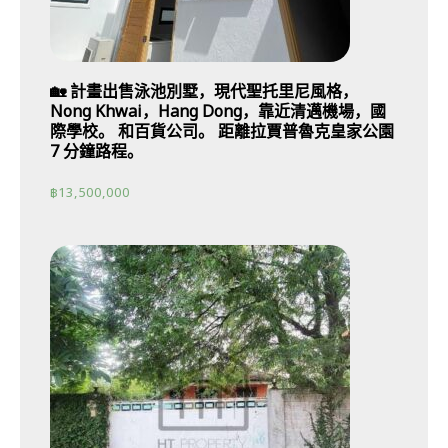
🏡 計畫出售泳池別墅，現代聖托里尼風格，
Nong Khwai，Hang Dong，靠近清邁機場，國
際學校。 和百貨公司。 距離拉賈普魯克皇家公園
7 分鐘路程。
฿
13,500,000