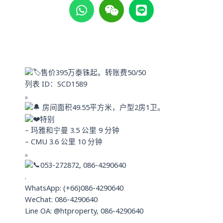
h
e
i
a
i
n
t
x
e
s
i
a
n
p
售价395万泰铢起。转账费50/50
p
列表 ID：SCD1589
。
房间面积49.55平方米，户型2房1卫。
特别
– 玛雅和宁曼 3.5 公里 9 分钟
– CMU 3.6 公里 10 分钟
。
053-272872, 086-4290640
.
WhatsApp: (+66)086-4290640
WeChat: 086-4290640
Line OA: @htproperty, 086-4290640