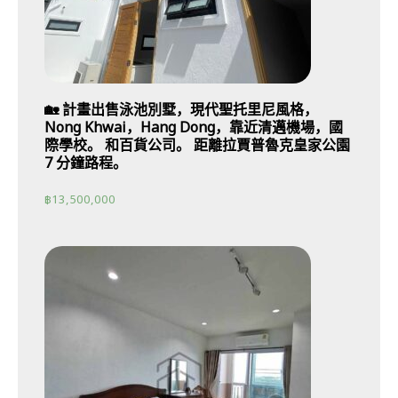
🏡 計畫出售泳池別墅，現代聖托里尼風格，
Nong Khwai，Hang Dong，靠近清邁機場，國
際學校。 和百貨公司。 距離拉賈普魯克皇家公園
7 分鐘路程。
฿
13,500,000