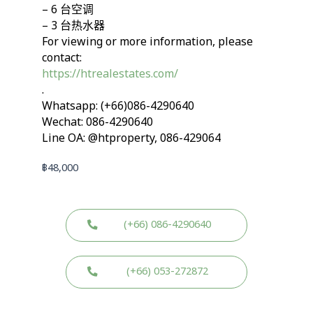
– 6 台空调
– 3 台热水器
For viewing or more information, please
contact:
https://htrealestates.com/
.
Whatsapp: (+66)086-4290640
Wechat: 086-4290640
Line OA: @htproperty, 086-429064
฿
48,000
(+66) 086-4290640
(+66) 053-272872
W
W
L