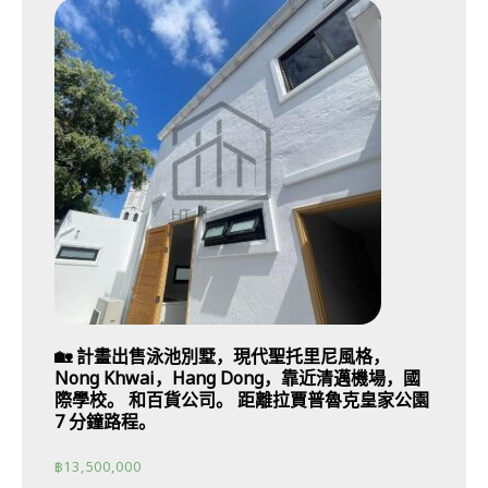
🏡 計畫出售泳池別墅，現代聖托里尼風格，
Nong Khwai，Hang Dong，靠近清邁機場，國
際學校。 和百貨公司。 距離拉賈普魯克皇家公園
7 分鐘路程。
฿
13,500,000