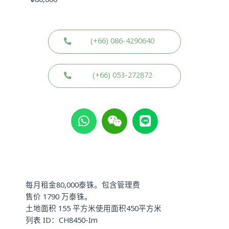
฿
80,000
(+66) 086-4290640
(+66) 053-272872
W
W
L
h
e
i
a
i
n
t
x
e
s
i
a
n
p
每月租金80,000泰铢。包含管理费
p
售价 1790 万泰铢。
土地面积 155 平方米使用面积450平方米
列表 ID：CH8450-Im