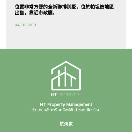
位置非常方便的全新聯排別墅，位於帕坦鎮地區
出售，靠近市政廳。
฿
4,300,000
HT Property Management
ตัวแทนอสังหาริมทรัพย์ชั้นนำของเชียงใหม่
航海家