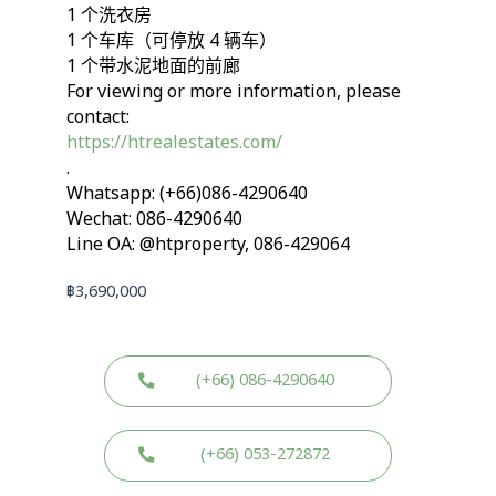
1 个洗衣房
1 个车库（可停放 4 辆车）
1 个带水泥地面的前廊
For viewing or more information, please
contact:
https://htrealestates.com/
.
Whatsapp: (+66)086-4290640
Wechat: 086-4290640
Line OA: @htproperty, 086-429064
฿
3,690,000
(+66) 086-4290640
(+66) 053-272872