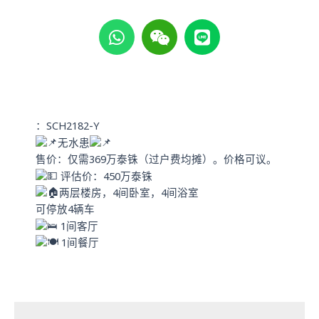
W
W
L
h
e
i
a
i
n
t
x
e
s
i
a
n
p
：SCH2182-Y
p
无水患
售价：仅需369万泰铢（过户费均摊）。价格可议。
评估价：450万泰铢
两层楼房，4间卧室，4间浴室
可停放4辆车
1间客厅
1间餐厅