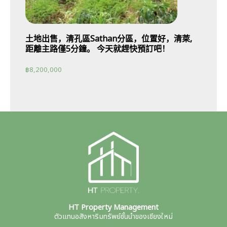
土地出售，清孔區Sathan分區，位置好，清萊,
距離主路僅5分鐘。 今天就趕快預訂吧！
฿
8,200,000
HT Property Management
ตัวแทนอสังหาริมทรัพย์ชั้นนำของเชียงใหม่