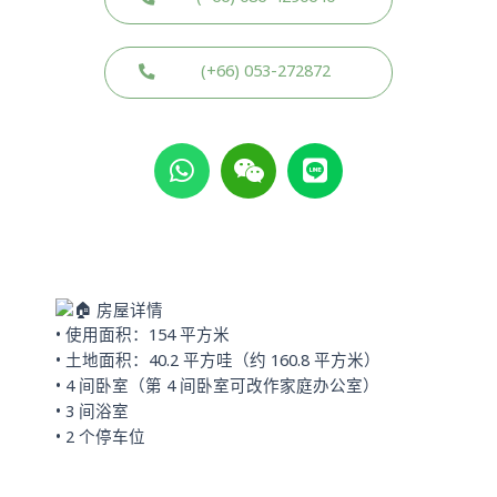
(+66) 053-272872
W
W
L
h
e
i
a
i
n
t
x
e
s
i
a
n
p
房屋详情
p
• 使用面积：154 平方米
• 土地面积：40.2 平方哇（约 160.8 平方米）
• 4 间卧室（第 4 间卧室可改作家庭办公室）
• 3 间浴室
• 2 个停车位