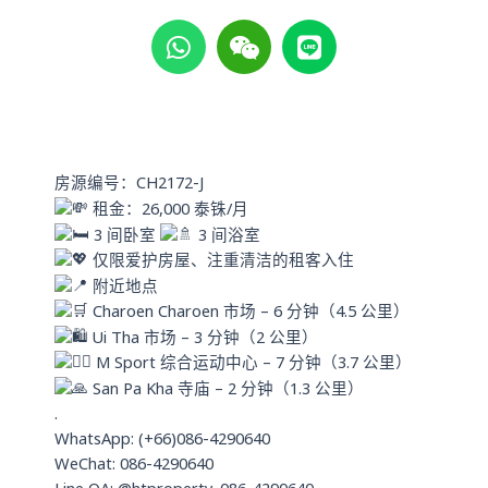
W
W
L
h
e
i
a
i
n
t
x
e
s
i
a
n
p
房源编号：CH2172-J
p
租金：26,000 泰铢/月
3 间卧室
3 间浴室
仅限爱护房屋、注重清洁的租客入住
附近地点
Charoen Charoen 市场 – 6 分钟（4.5 公里）
Ui Tha 市场 – 3 分钟（2 公里）
M Sport 综合运动中心 – 7 分钟（3.7 公里）
San Pa Kha 寺庙 – 2 分钟（1.3 公里）
.
WhatsApp: (+66)086-4290640
WeChat: 086-4290640