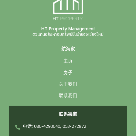
HT Property Management
ตัวแทนอสังหาริมทรัพย์ชั้นนำของเชียงใหม่
航海家
主页
房子
关于我们
联系我们
联系渠道
电话: 086-4290640, 053-272872