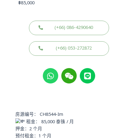
฿
85,000
(+66) 086-4290640
(+66) 053-272872
W
W
L
h
e
i
a
i
n
t
x
e
s
i
a
n
p
房源编号： CH8544-Im
p
租金： 85,000 泰铢 / 月
押金：2 个月
预付租金：1 个月