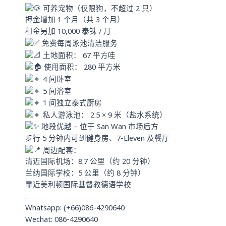
可养宠物（仅限狗，不超过 2 只）
押金增加 1 个月（共 3 个月）
租金另加 10,000 泰铢 / 月
免费每周泳池清洁服务
土地面积： 67 平方哇
使用面积： 280 平方米
4 间卧室
5 间浴室
1 间独立泰式厨房
私人游泳池： 2.5 × 9 米（盐水系统）
地段优越 – 位于 San Wan 市场后方
步行 5 分钟内可到健身房、7-Eleven 及餐厅
周边配套：
清迈国际机场：8.7 公里（约 20 分钟）
兰纳国际学校：5 公里（约 8 分钟）
靠近美利顿国际基督教德语学校
.
Whatsapp: (+66)086-4290640
Wechat: 086-4290640