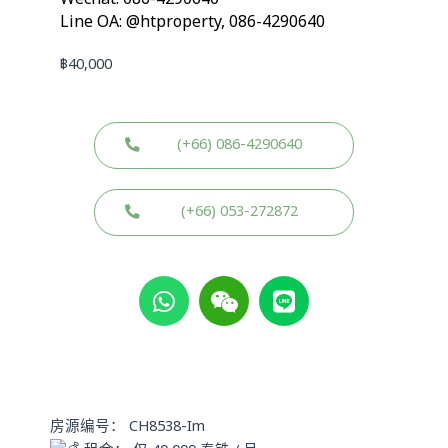
Line OA: @htproperty, 086-4290640
฿
40,000
(+66) 086-4290640
(+66) 053-272872
W
W
L
h
e
i
a
i
n
t
x
e
s
i
a
n
p
房源编号： CH8538-Im
p