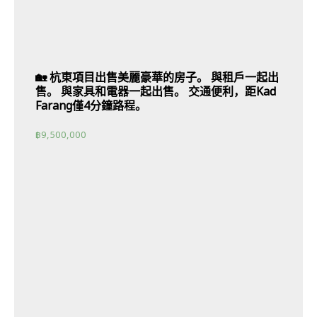
🏡 杭東項目出售美麗豪華的房子。 與租戶一起出
售。 與家具和電器一起出售。 交通便利，距Kad
Farang僅4分鐘路程。
฿
9,500,000