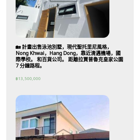
🏡 計畫出售泳池別墅，現代聖托里尼風格，
Nong Khwai，Hang Dong，靠近清邁機場，國
際學校。 和百貨公司。 距離拉賈普魯克皇家公園
7 分鐘路程。
฿
13,500,000