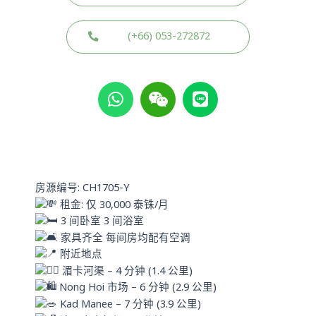
(+66) 053-272872
W
W
L
h
e
i
a
i
n
t
x
e
s
i
a
n
p
房源编号: CH1705-Y
p
租金: 仅 30,000 泰铢/月
3 间卧室 3 间浴室
家具齐全 每间房均配有空调
附近地点
湄卡河渠 – 4 分钟 (1.4 公里)
Nong Hoi 市场 – 6 分钟 (2.9 公里)
Kad Manee – 7 分钟 (3.9 公里)