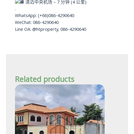
清迈中央机场 – 7 分钟 (4 公里)
.
WhatsApp: (+66)086-4290640
WeChat: 086-4290640
Line OA: @htproperty, 086-4290640
Related products