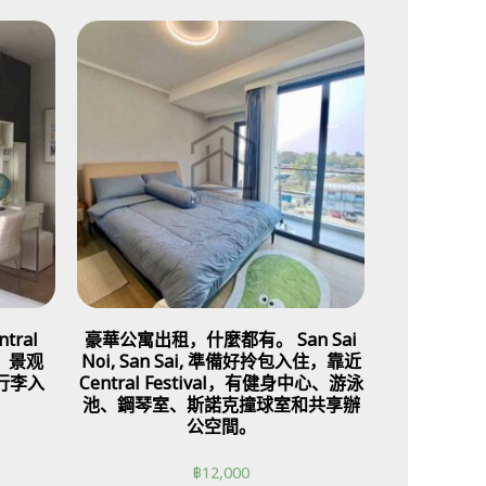
ral
豪華公寓出租，什麼都有。 San Sai
高，景观
Noi, San Sai, 準備好拎包入住，靠近
行李入
Central Festival，有健身中心、游泳
池、鋼琴室、斯諾克撞球室和共享辦
公空間。
฿
12,000