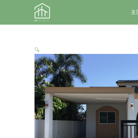
Skip
to
主
content
🔍