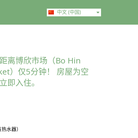
ไทย
中文 (中国)
English
离博欣市场（Bo Hin
i Saket）仅5分钟！ 房屋为空
立即入住。
月
有热水器）