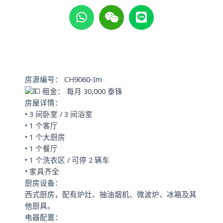
W
W
L
h
e
i
a
i
n
t
x
e
s
i
a
n
p
房源编号： CH9060-Im
p
租金： 每月 30,000 泰铢
房屋详情：
• 3 间卧室 / 3 间浴室
• 1 个客厅
• 1 个大厨房
• 1 个餐厅
• 1 个洗衣区 / 可停 2 辆车
• 家具齐全
厨房设备：
西式厨房，配有炉灶、抽油烟机、微波炉、冰箱及其
他厨具。
电器配置：