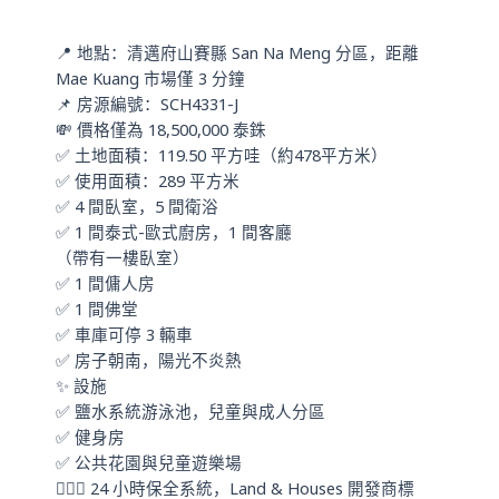
a
n
p
📍 地點：清邁府山賽縣 San Na Meng 分區，距離
p
Mae Kuang 市場僅 3 分鐘
📌 房源編號：SCH4331-J
💸 價格僅為 18,500,000 泰銖
✅ 土地面積：119.50 平方哇（約478平方米）
✅ 使用面積：289 平方米
✅ 4 間臥室，5 間衛浴
✅ 1 間泰式-歐式廚房，1 間客廳
（帶有一樓臥室）
✅ 1 間傭人房
✅ 1 間佛堂
✅ 車庫可停 3 輛車
✅ 房子朝南，陽光不炎熱
✨ 設施
✅ 鹽水系統游泳池，兒童與成人分區
✅ 健身房
✅ 公共花園與兒童遊樂場
👮🏻‍♂️ 24 小時保全系統，Land & Houses 開發商標