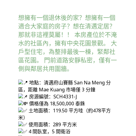
想擁有一個退休後的家？想擁有一個
適合大家庭的房子？想在清邁定居？
那就非這裡莫屬！！ 本房產位於不淹
水的社區內，擁有中央花園景觀。 大
戶型住宅，為整排最後一棟，緊鄰社
區花園。 門前道路安靜私密，僅有一
側與鄰居共用圍牆。
地點：清邁府山賽縣 San Na Meng 分
區，距離 Mae Kuang 市場僅 3 分鐘
房源編號：SCH4331-J
價格僅為 18,500,000 泰銖
土地面積：119.50 平方哇（約478平方
米）
使用面積：289 平方米
4 間臥室，5 間衛浴