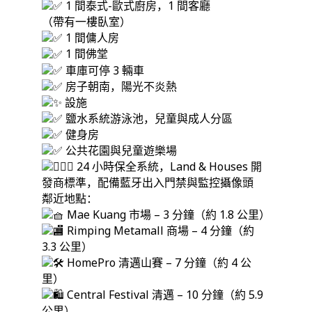
1 間泰式-歐式廚房，1 間客廳
（帶有一樓臥室）
1 間傭人房
1 間佛堂
車庫可停 3 輛車
房子朝南，陽光不炎熱
設施
鹽水系統游泳池，兒童與成人分區
健身房
公共花園與兒童遊樂場
24 小時保全系統，Land & Houses 開
發商標準，配備藍牙出入門禁與監控攝像頭
鄰近地點：
Mae Kuang 市場 – 3 分鐘（約 1.8 公里）
Rimping Metamall 商場 – 4 分鐘（約
3.3 公里）
HomePro 清邁山賽 – 7 分鐘（約 4 公
里）
Central Festival 清邁 – 10 分鐘（約 5.9
公里）