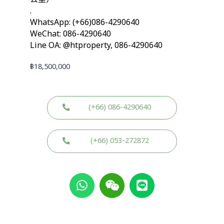
.
WhatsApp: (+66)086-4290640
WeChat: 086-4290640
Line OA: @htproperty, 086-4290640
฿
18,500,000
(+66) 086-4290640
(+66) 053-272872
W
W
L
h
e
i
a
i
n
t
x
e
s
i