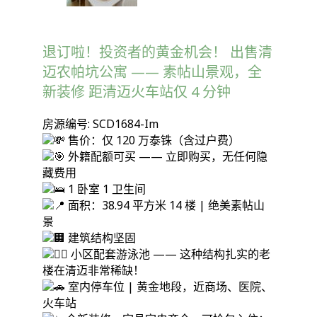
退订啦！投资者的黄金机会！ 出售清
迈农帕坑公寓 —— 素帖山景观，全
新装修 距清迈火车站仅 4 分钟
房源编号: SCD1684-Im
售价：仅 120 万泰铢（含过户费）
外籍配额可买 —— 立即购买，无任何隐
藏费用
1 卧室 1 卫生间
面积：38.94 平方米 14 楼 | 绝美素帖山
景
建筑结构坚固
小区配套游泳池 —— 这种结构扎实的老
楼在清迈非常稀缺！
室内停车位 | 黄金地段，近商场、医院、
火车站