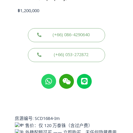
฿
1,200,000
(+66) 086-4290640
(+66) 053-272872
W
W
L
h
e
i
a
i
n
t
x
e
s
i
a
n
p
房源编号: SCD1684-Im
p
售价：仅 120 万泰铢（含过户费）
外籍配额可买 —— 立即购买，无任何隐藏费用