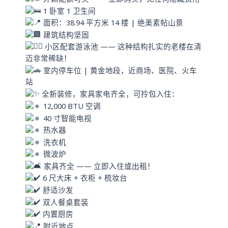
1 卧室 1 卫生间
面积：38.94 平方米 14 楼 | 绝美素帖山景
建筑结构坚固
小区配套游泳池 —— 这种结构扎实的老楼在清
迈非常稀缺！
室内停车位 | 黄金地段，近商场、医院、火车
站
全新装修，家具家电齐全，可拎包入住：
12,000 BTU 空调
40 寸智能电视
热水器
洗衣机
微波炉
家具齐全 —— 立即入住或出租！
6 尺大床 + 衣柜 + 梳妆台
舒适沙发
双人餐桌套装
内置厨房
附近地点