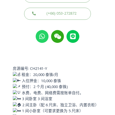
(+66) 053-272872
W
W
L
h
e
i
a
i
n
t
x
e
s
i
a
n
p
房源编号: CH2141-Y
p
租金：20,000 泰铢/月
入住押金：10,000 泰铢
预付：2 个月 (40,000 泰铢)
水费、电费、网络费需按账单自付。
3 间卧室 3 间浴室
2 间主卧（配 6 尺床、独立卫浴、内置衣柜）
1 间小卧室（可要求更换为 5 尺床）