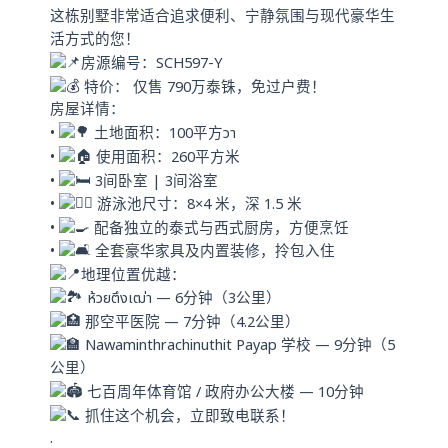
这栋别墅非常适合追求便利、宁静氛围与现代豪华生
活方式的您！
房源编号：SCH597-Y
特价： 仅售 790万泰铢，免过户费！
房屋详情：
•
土地面积：100平方วา
•
使用面积：260平方米
•
3间卧室 | 3间浴室
•
游泳池尺寸：8×4 米，深 1.5 米
•
配备独立的泰式与西式厨房，方便烹饪
•
全套豪华家具及内置装修，拎包入住
地理位置优越：
ห้วยตึงเฒ่า — 6分钟（3公里）
那空平医院 — 7分钟（4.2公里）
Nawaminthrachinuthit Payap 学校 — 9分钟（5
公里）
七百周年体育馆 / 政府办公大楼 — 10分钟
抓住这个机会，立即致电联系！
.