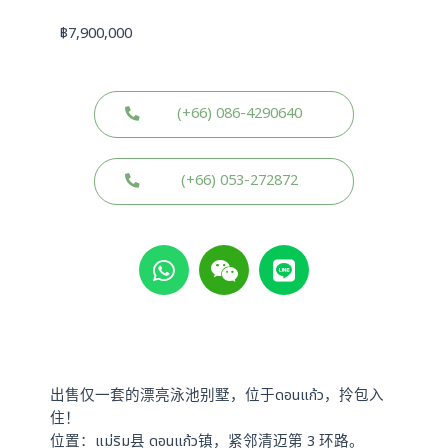
฿
7,900,000
(+66) 086-4290640
(+66) 053-272872
W
W
L
h
e
i
a
i
n
t
x
e
s
i
a
n
p
出售仅一套的漂亮泳池别墅，位于ดอนแก้ว，拎包入
p
住！
位置：แม่ริม县 ดอนแก้ว镇，紧邻清迈第 3 环路。