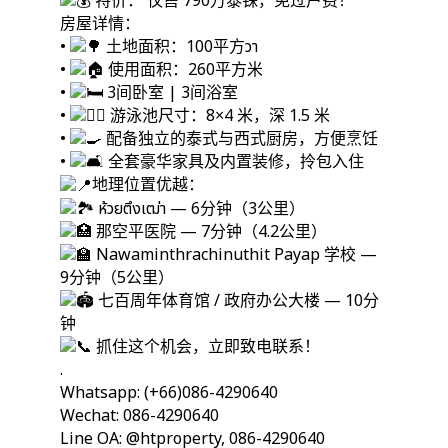
特价： 仅售 790万泰铢，免过户费！
房屋详情：
•
土地面积：100平方วา
•
使用面积：260平方米
•
3间卧室 | 3间浴室
•
游泳池尺寸：8×4 米，深 1.5 米
•
配备独立的泰式与西式厨房，方便烹饪
•
全套豪华家具及内置装修，拎包入住
地理位置优越：
ห้วยตึงเฒ่า — 6分钟（3公里）
那空平医院 — 7分钟（4.2公里）
Nawaminthrachinuthit Payap 学校 —
9分钟（5公里）
七百周年体育馆 / 政府办公大楼 — 10分
钟
抓住这个机会，立即致电联系！
.
Whatsapp: (+66)086-4290640
Wechat: 086-4290640
Line OA: @htproperty, 086-4290640